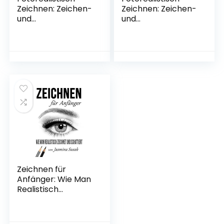
Zeichnen: Zeichen-
Zeichnen: Zeichen-
und
und
Schattierungstech
Schattierungstech
niken – für
niken – für
Anfänger und
Anfänger und
Fortgeschrittene
Fortgeschrittene
Gebundene
Taschenbuch – 30.
Ausgabe – 1. März
Juli 2019
2022
Zeichnen für
Anfänger: Wie Man
Realistisch
Zeichnet und
Schattiert
Taschenbuch – 11.