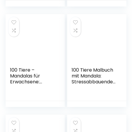
ländlichen Szenen,
Malbuch mit Löwen,
orientalischen
Elefanten, Hunde,
Kulissen und vielem
Katzen, Giraffen,
mehr!
Adler … (Malbücher
Taschenbuch – 26.
für Erwachsene mit
September 2021
Tieren, Band 3)
Taschenbuch – 27.
Januar 2021
100 Tiere –
100 Tiere Malbuch
Mandalas für
mit Mandala:
Erwachsene:
Stressabbauende
Entspannen, Stress
Tiermotive.
abbauen und die
Malbuch für
Kreativität fördern
Erwachsene mit
mit Tiermandalas
Mandala-Tieren
für Erwachsene
(Löwen, Elefanten,
Taschenbuch –
Eulen, Pferde,
Illustriert, 24.
Hunde, Katzen …
August 2020
(Malbücher für