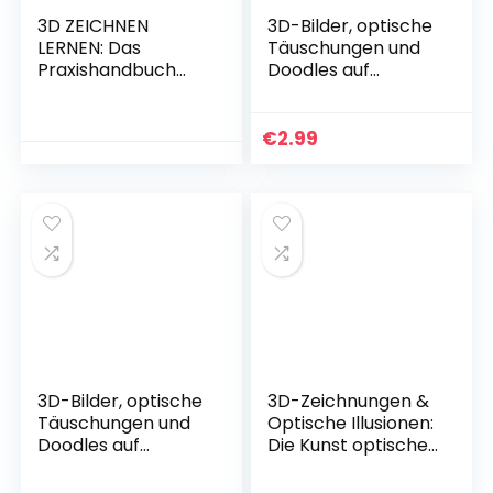
3D ZEICHNEN
3D-Bilder, optische
LERNEN: Das
Täuschungen und
Praxishandbuch
Doodles auf
mit Schritt-für-
kariertem Papier
Schritt Anleitungen
zeichnen:
um optische
Unterhaltsame
€
2.99
Täuschungen und
Zeichenanleitung
3D Bilder zu
mit Schritt-für-
zeichnen – Inkl.
Schritt Bildern für
gratis online
Kinder und Eltern
Beratung zum
Kindle Ausgabe
Zeichnen lernen für
Anfänger
Taschenbuch – 3.
Dezember 2021
3D-Bilder, optische
3D-Zeichnungen &
Täuschungen und
Optische Illusionen:
Doodles auf
Die Kunst optische
kariertem Papier
Täuschungen zu
zeichnen:
zeichnen |