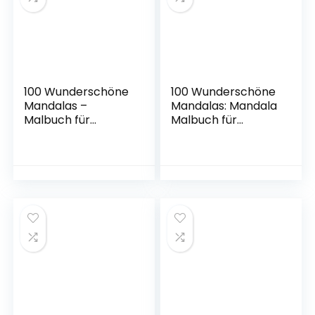
Erwachsene mit
Tieren, Band 1)
Taschenbuch –
Malbuch, 11. März
2020
100 Wunderschöne
100 Wunderschöne
Mandalas –
Mandalas: Mandala
Malbuch für
Malbuch für
Erwachsene: 100
Erwachsene, toller
Wunderschöne
Antistress-
Mandalas zum
Zeitvertreib zum
Ausmalen zum
Entspannen mit
Entspannen.
schönen
Malbuch Anti-
Malvorlagen zum
Stress für
Ausmalen.
Erwachsene
(Volumen 2)
(Malbücher mit
(Mandalas
Mandalas, Band 1)
Malbuch-
Taschenbuch – 15.
Sammlung, Band 2)
Dezember 2020
Taschenbuch – 27.
Dezember 2020