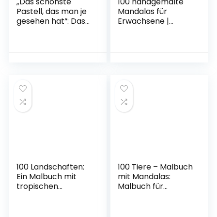
„Das schönste
100 handgemalte
Pastell, das man je
Mandalas für
gesehen hat“: Das
Erwachsene |
Schokoladenmädc
Achtsamkeits-
hen von Jean-
Malbuch für eine
Étienne Liotard
kreative Auszeit |
Gebundene
Malspass auf 100
Ausgabe – 1.
einzigartigen
September 2018
Mandala-
Malvorlagen zur …
und Inspiration –
inkl. kostenlosem
Download
Taschenbuch – 22.
Oktober 2021
100 Landschaften:
100 Tiere – Malbuch
Ein Malbuch mit
mit Mandalas:
tropischen
Malbuch für
Stränden,
Erwachsene mit
wunderschönen
Mandala-Tieren.
Städten, Bergen,
Anti-Stress