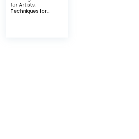
for Artists:
Techniques for
Mastering
Expressive
Portraiture (2)
Taschenbuch –
Illustriert, 6. August
2019