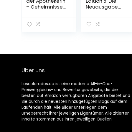
der Apothekerin
Edition 5: Die
– Geheimnisse
Neuausgabe
am Kaiserhof 7
des
Taschenbuch –
preisgekrönten
3. November
Manga-Thrillers
2022
voller Serienkiller
und
Verschwörunge
n (5) Broschiert
– 28. Juli 2020
Über uns
Loscolorados.de ist eine moderne All-in-One-
Preisvergleichs- und Bewertungswebsite, die die
besten auf Amazon verfügbaren Angebote bietet und
Sie durch die neuesten hinzugefügten Blogs auf dem
Laufenden hält. Alle Bilder unterliegen dem
Urheberrecht ihrer jeweiligen Eigentümer. Alle zitierten
Inhalte stammen aus ihren jeweiligen Quellen.