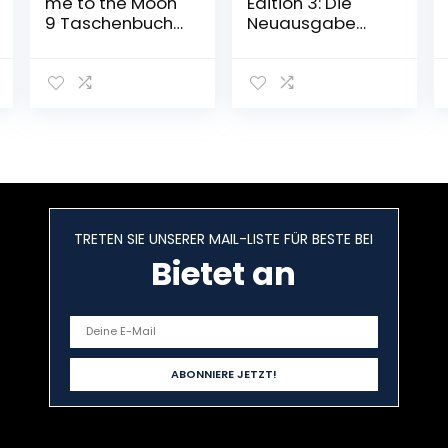
me to the Moon
Edition 3: Die
9 Taschenbuch
Neuausgabe
– 3. November
des
2022
preisgekrönten
Manga-Thrillers
voller Serienkiller
und
Verschwörunge
n (3)
Taschenbuch –
28. Januar 2020
TRETEN SIE UNSERER MAIL-LISTE FÜR BESTE BEI
Bietet an