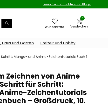
Lesen Sie Nachrichten und Blogs
0
Vergleichen
Wunschzettel
t, Haus und Garten
Freizeit und Hobby
 Schritt: Manga- und Anime-Zeichentutorials Buch 1
m Zeichnen von Anime
chritt für Schritt:
Anime-Zeichentutorials
enbuch – Großdruck, 10.