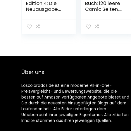
Edition 4: Die
Buch: 120 leere
Neuausgabe
Comic Seiten,
des
A4, mit vielen
preisgekrönten
verschiedenen
Manga-Thrillers
Vorlagen zum
voller Serienkiller
Kreieren und
und
Zeichnen deines
Verschwörunge
eigenen Comics,
n (4) Broschiert
für Kinder und
– 26. Mai 2020
Erwachsene
Taschenbuch –
11. Dezember
Über uns
2020
Loscolorados.de ist eine moderne All-in-One-
Preisvergleichs- und Bewertungswebsite, die die
besten auf Amazon verfügbaren Angebote bietet und
Sie durch die neuesten hinzugefügten Blogs auf dem
Laufenden hält. Alle Bilder unterliegen dem
Urheberrecht ihrer jeweiligen Eigentümer. Alle zitierten
Inhalte stammen aus ihren jeweiligen Quellen.