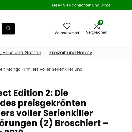
Lesen Sie Nachrichten und Blogs
0
Vergleichen
Wunschzettel
t, Haus und Garten
Freizeit und Hobby
n Manga-Thrillers voller Serienkiller und
ct Edition 2: Die
des preisgekrönten
rs voller Serienkiller
rungen (2) Broschiert –