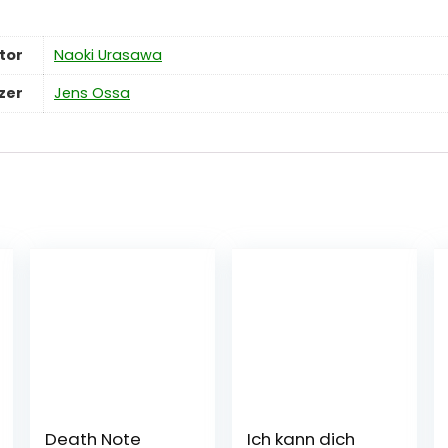
tor
Naoki Urasawa
zer
Jens Ossa
Death Note
Ich kann dich