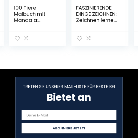
100 Tiere
FASZINIERENDE
Malbuch mit
DINGE ZEICHNEN:
Mandala:
Zeichnen lernen
Stressabbauen
leicht gemacht
de Tiermotive.
mit
Malbuch für
verständlichen
Erwachsene mit
Anleitungen,
Mandala-Tieren
abwechslungsre
(Löwen,
ichen Motiven
Elefanten, Eulen,
und vielem
Pferde, Hunde,
mehr. Zeichnen
Katzen …
lernen für Kinder
(Malbücher für
& Erwachsene
TRETEN SIE UNSERER MAIL-LISTE FÜR BESTE BEI
Erwachsene mit
Taschenbuch –
Tieren, Band 1)
Bietet an
19. Februar 2022
Taschenbuch –
Malbuch, 11. März
2020