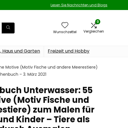
Lesen Sie Nachrichten und Blogs
0
Vergleichen
Wunschzettel
t, Haus und Garten
Freizeit und Hobby
he Motive (Motiv Fische und andere Meerestiere)
henbuch – 3. März 2021
buch Unterwasser: 55
ive (Motiv Fische und
stiere) zum Malen für
nd Kinder – Tiere als