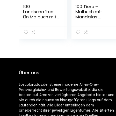
100
100 Tiere –
Landschaften:
Malbuch mit
Ein Malbuch mit
Mandalas:
tropischen
Malbuch für
Stränden,
Erwachsene mit
wunderschönen
Mandala-
Städten, Bergen,
Tieren. Anti-
ländlichen
Stress Malbuch
Szenen,
mit Löwen,
orientalischen
Elefanten,
Kulissen und
Hunde, Katzen,
vielem mehr!
Giraffen, Adler …
Taschenbuch –
(Malbücher für
Über uns
26. September
Erwachsene mit
2021
Tieren, Band 3)
Taschenbuch –
Loscolorados.de ist eine moderne All-in-One-
27. Januar 2021
Preisvergleichs- und Bewertungswebsite, die die
besten auf Amazon verfügbaren Angebote bietet und
Sie durch die neuesten hinzugefügten Blogs auf dem
Laufenden hält. Alle Bilder unterliegen dem
Urheberrecht ihrer jeweiligen Eigentümer. Alle zitierten
Inhalte stammen aus ihren jeweiligen Quellen.