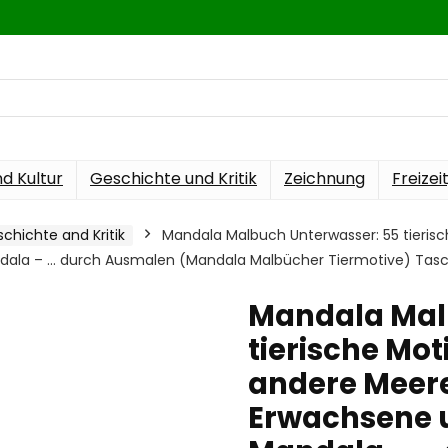
nd Kultur
Geschichte und Kritik
Zeichnung
Freizei
chichte and Kritik
Mandala Malbuch Unterwasser: 55 tierisc
ndala – … durch Ausmalen (Mandala Malbücher Tiermotive) Tasc
Mandala Mal
tierische Mot
andere Meere
Erwachsene u