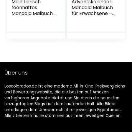
Mein tierisch
Adventskalender:
feenhaftes
Mandala Malbuch
Mandala Malbuch:
für Erwachsene –
50 Mandalas für
72 weihnachtliche
Kinder ab 8 Jahren
Mandalas zum
bestehend aus
Ausmalen,
Feen- und
Entspannen und
Tiermotiven, die
innere Ruhe –
die Kreativität
Mandala
fördern
Weihnachtskalend
Taschenbuch – 27.
er – Ideales
Mai 2021
Geschenk zu
Über uns
Weihnachten
Taschenbuch – 18.
November 2021
Loscolorados.de ist eine moderne All-in-One-Preisvergleichs-
und Bewertungswebsite, die die besten auf Amazon
verfügbaren Angebote bietet und Sie durch die neuesten
hinzugefügten Blogs auf dem Laufenden hält. Alle Bilder
unterliegen dem Urheberrecht ihrer jeweiligen Eigentümer.
Alle zitierten Inhalte stammen aus ihren jeweiligen Quellen.