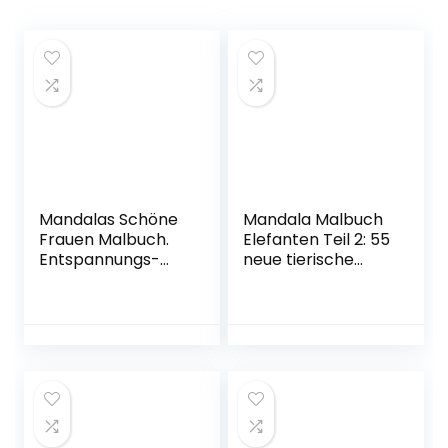
Mandalas Schöne
Mandala Malbuch
Frauen Malbuch.
Elefanten Teil 2: 55
Entspannungs-
neue tierische
Mandala für
Motive (Motiv
Erwachsene und
Elefant) zum
Jugendliche –
Malen für
Aktivitätsmuster
Erwachsene und
zum Stressabbau:
Kinder – Tiere als
Entspannungs-
Mandala –
Malvorlagen für …
Entspannung und …
Jugendliche und
durch Ausmalen
Fans von
(Mandala