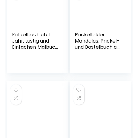
Mandalas-Mustern
Malbücher
Taschenbuch – 13.
Tiermotive)
Oktober 2022
Taschenbuch – 14.
März 2021
Kritzelbuch ab 1
Prickelbilder
Jahr: Lustig und
Mandalas: Prickel-
Einfachen Malbuch
und Bastelbuch ab
für Kleinkinder ab 1
6 Jahre, Mandala-
Jahre
Ausmalbilder und
Einschließlich
Tiermandalas zum
Tiere, Früchte,
Prickeln und
Gemüse,
Ausschneiden,
Transport, und
Bonus: Leuchtende
Mehr (Mein erstes
Fensterbilder
… Ausmalbuch,
basteln
Perfekt für Jungen
(Prickelbücher)
und Mädchen)
Taschenbuch – 9.
Taschenbuch – 23.
April 2021
Oktober 2022