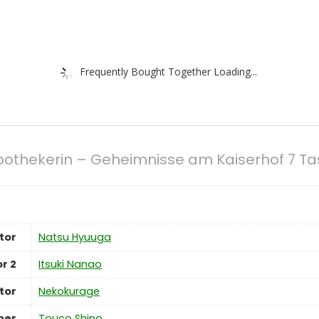
Frequently Bought Together Loading...
pothekerin – Geheimnisse am Kaiserhof 7 T
tor
Natsu Hyuuga
r 2
Itsuki Nanao
ator
Nekokurage
ner
Touco Shino