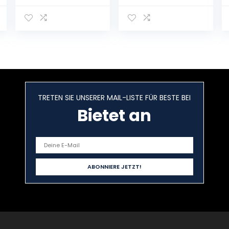
zeichnen lernen
2022
für Anfänger |
Mit einfachen
Techniken
Schritt für Schritt
eigene
Charaktere
entwickeln –
Praxiserprobt &
TRETEN SIE UNSERER MAIL-LISTE FÜR BESTE BEI
leicht erklärt inkl.
3h Bonus-
Bietet an
Videos
Taschenbuch –
5. Oktober 2022