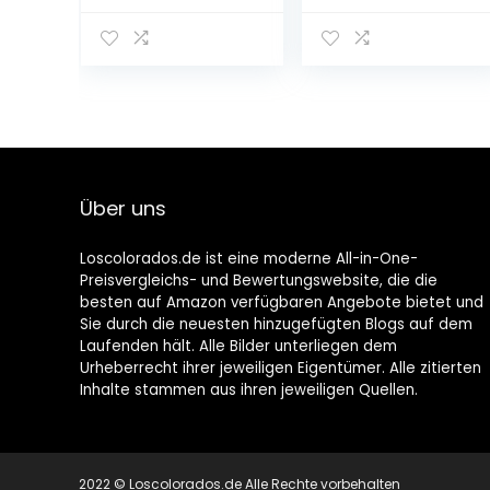
zeichnen, Schritt
für Schritt:
für Schritt mit
Manga- und
über 60
Anime-
Vorlagen. Das
Zeichentutorials
Anfängerbuch
Buch 1
für Kinder &
Taschenbuch –
Erwachsene.
Großdruck, 10.
Taschenbuch –
August 2020
5. Oktober 2022
Über uns
Loscolorados.de ist eine moderne All-in-One-
Preisvergleichs- und Bewertungswebsite, die die
besten auf Amazon verfügbaren Angebote bietet und
Sie durch die neuesten hinzugefügten Blogs auf dem
Laufenden hält. Alle Bilder unterliegen dem
Urheberrecht ihrer jeweiligen Eigentümer. Alle zitierten
Inhalte stammen aus ihren jeweiligen Quellen.
2022 © Loscolorados.de Alle Rechte vorbehalten