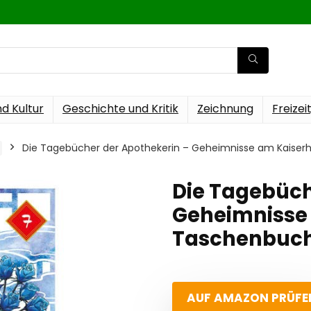
nd Kultur
Geschichte und Kritik
Zeichnung
Freizei
Die Tagebücher der Apothekerin – Geheimnisse am Kaiser
Die Tagebüch
Geheimnisse 
Taschenbuch
AUF AMAZON PRÜFE