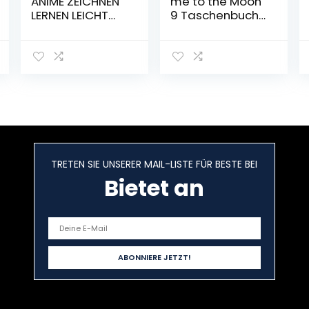
ANIME ZEICHNEN
me to the Moon
LERNEN LEICHT
9 Taschenbuch
GEMACHT: Das
– 3. November
große Manga
2022
und Anime Buch
mit allem
Wissenswerten,
Schritt für Schritt
Anleitungen &
Tipps zum
Manga & Anime
zeichnen. +
TRETEN SIE UNSERER MAIL-LISTE FÜR BESTE BEI
gratis online
Coaching
Bietet an
Taschenbuch – 1.
November 2021