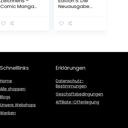
Zeichnens –
Edition 5: Die
Comic Manga
Neuausgabe
Fantasy
des
Übungsbuch: Mit
preisgekrönten
gezieltem
Manga-Thrillers
Training Schritt
voller Serienkiller
für Schritt zum
und
Zeichenprofi
Verschwörunge
Taschenbuch –
n (5) Broschiert
10. Dezember
– 28. Juli 2020
2020
Schnelllinks
Erklärungen
Home
Datenschutz-
Bestimmungen
Alle shoppen
Geschäftsbedingungen
Blogs
Affiliate-Offenlegung
Unsere Webshops
Werben