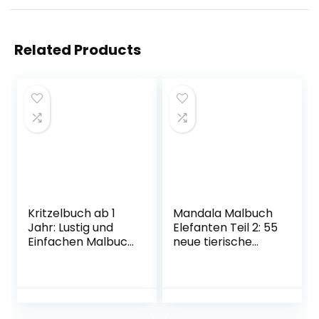
Related Products
Kritzelbuch ab 1
Mandala Malbuch
Jahr: Lustig und
Elefanten Teil 2: 55
Einfachen Malbuch
neue tierische
für Kleinkinder ab 1
Motive (Motiv
Jahre
Elefant) zum
Einschließlich
Malen für
Tiere, Früchte,
Erwachsene und
Gemüse,
Kinder – Tiere als