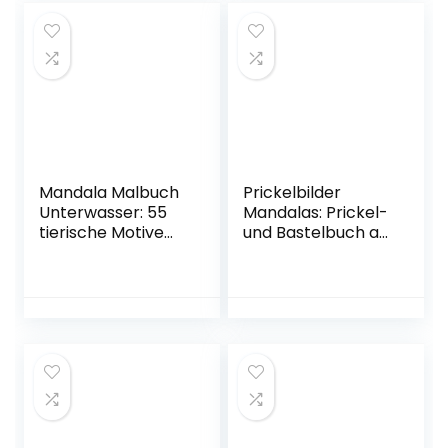
Transport, und
Mandala –
Mehr (Mein erstes
Entspannung und …
… Ausmalbuch,
durch Ausmalen
Perfekt für Jungen
(Mandala
und Mädchen)
Malbücher
Taschenbuch – 23.
Tiermotive)
Oktober 2022
Taschenbuch – 14.
März 2021
Mandala Malbuch
Prickelbilder
Unterwasser: 55
Mandalas: Prickel-
tierische Motive
und Bastelbuch ab
(Motiv Fische und
6 Jahre, Mandala-
andere
Ausmalbilder und
Meerestiere) zum
Tiermandalas zum
Malen für
Prickeln und
Erwachsene und
Ausschneiden,
Kinder – Tiere als
Bonus: Leuchtende
Mandala – … durch
Fensterbilder
Ausmalen
basteln
(Mandala
(Prickelbücher)
Malbücher
Taschenbuch – 9.